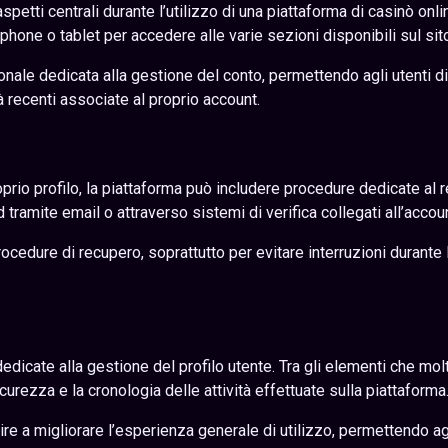
etti centrali durante l’utilizzo di una piattaforma di casinò onlin
hone o tablet per accedere alle varie sezioni disponibili sul sit
ale dedicata alla gestione del conto, permettendo agli utenti di 
tà recenti associate al proprio account.
oprio profilo, la piattaforma può includere procedure dedicate al
tramite email o attraverso sistemi di verifica collegati all’accoun
rocedure di recupero, soprattutto per evitare interruzioni durante
dicate alla gestione del profilo utente. Tra gli elementi che mo
curezza e la cronologia delle attività effettuate sulla piattaforma
e a migliorare l’esperienza generale di utilizzo, permettendo agli