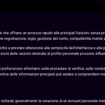
line che offrano un accesso rapido alle principali funzioni senza 
me registrazione, login, gestione del conto, compatibilità mobile 
ltre a prestare attenzione alla semplicità dell’interfaccia e alla p
rezza delle sezioni dedicate al profilo personale possono influen
ori preferiscono informarsi sulle procedure di verifica, sulle cond
ventiva delle informazioni principali può aiutare a comprendere m
o richiede generalmente la creazione di un account personale tram