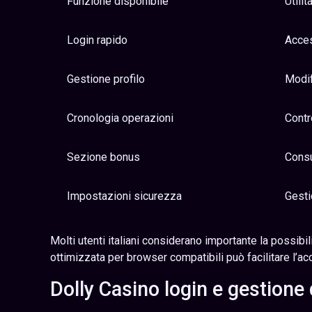
Funzione disponibile
Utilit
Login rapido
Acces
Gestione profilo
Modif
Cronologia operazioni
Contr
Sezione bonus
Consu
Impostazioni sicurezza
Gesti
Molti utenti italiani considerano importante la possibi
ottimizzata per browser compatibili può facilitare l’acc
Dolly Casino login e gestione 