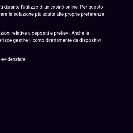
i durante l’utilizzo di un casinò online. Per questo
ere la soluzione più adatta alle proprie preferenze
ioni relative a depositi e prelievi. Anche la
erisce gestire il conto direttamente da dispositivi
o evidenziare: