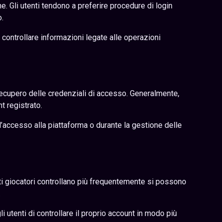
e. Gli utenti tendono a preferire procedure di login
o.
controllare informazioni legate alle operazioni
 recupero delle credenziali di accesso. Generalmente,
t registrato.
 l’accesso alla piattaforma o durante la gestione delle
lti giocatori controllano più frequentemente si possono
.
 utenti di controllare il proprio account in modo più