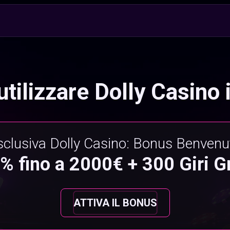
ilizzare Dolly Casino i
sclusiva Dolly Casino: Bonus Benvenu
% fino a 2000€ + 300 Giri Gr
ATTIVA IL BONUS