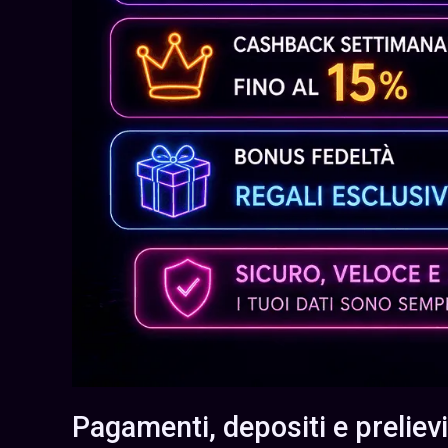
Pagamenti, depositi e prelievi