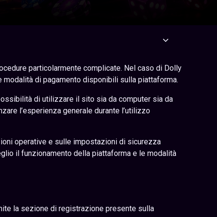
procedure particolarmente complicate. Nel caso di Dolly
e modalità di pagamento disponibili sulla piattaforma.
ossibilità di utilizzare il sito sia da computer sia da
zare l’esperienza generale durante l’utilizzo
izioni operative e sulle impostazioni di sicurezza
eglio il funzionamento della piattaforma e le modalità
ite la sezione di registrazione presente sulla